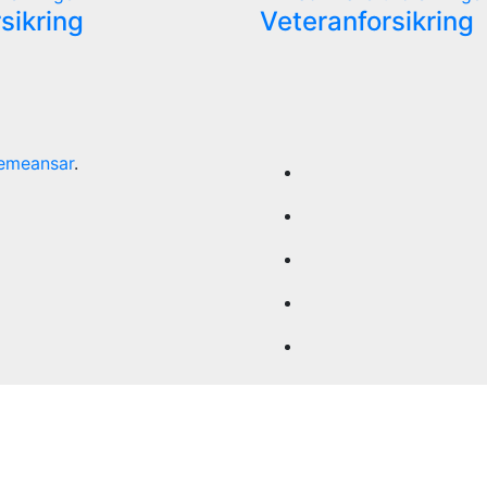
sikring
Veteranforsikring
emeansar
.