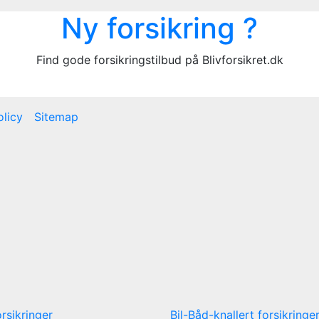
Ny forsikring ?
Find gode forsikringstilbud på Blivforsikret.dk
olicy
Sitemap
rsikringer
Bil-Båd-knallert forsikringe