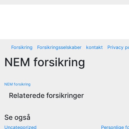
Skip
to
content
Forsikring
Forsikringsselskaber
kontakt
Privacy p
NEM forsikring
Indlægsnavigation
NEM forsikring
Relaterede forsikringer
Se også
Uncategorized
Personlige fo