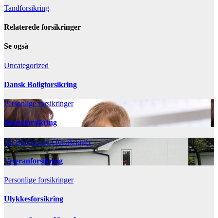
Indlægsnavigation
Tandforsikring
Relaterede forsikringer
Se også
Uncategorized
Dansk Boligforsikring
Personlige forsikringer
Børneforsikring
Bil-Båd-knallert forsikringer
Veteranforsikring
Personlige forsikringer
Ulykkesforsikring