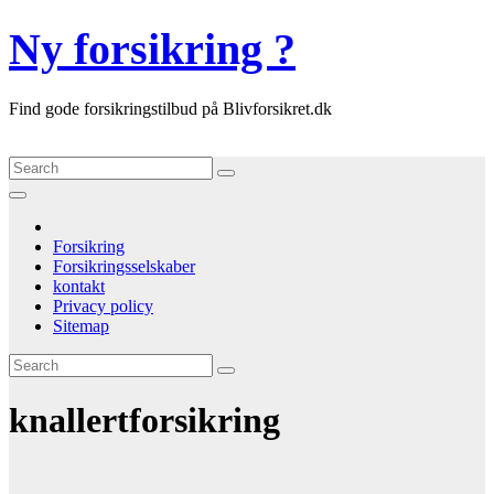
Skip
Ny forsikring ?
to
content
Find gode forsikringstilbud på Blivforsikret.dk
Forsikring
Forsikringsselskaber
kontakt
Privacy policy
Sitemap
knallertforsikring