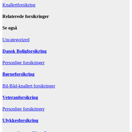
Indlægsnavigation
Knallertforsikring
Relaterede forsikringer
Se også
Uncategorized
Dansk Boligforsikring
Personlige forsikringer
Børneforsikring
Bil-Båd-knallert forsikringer
Veteranforsikring
Personlige forsikringer
Ulykkesforsikring